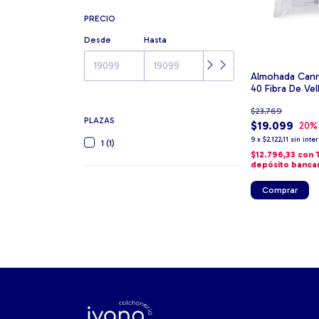
PRECIO
Desde
Hasta
Almohada Cann
40 Fibra De Vel
$23.769
PLAZAS
$19.099
20
%
9
x
$2.122,11
sin inte
1 (1)
$12.796,33
con
depósito banca