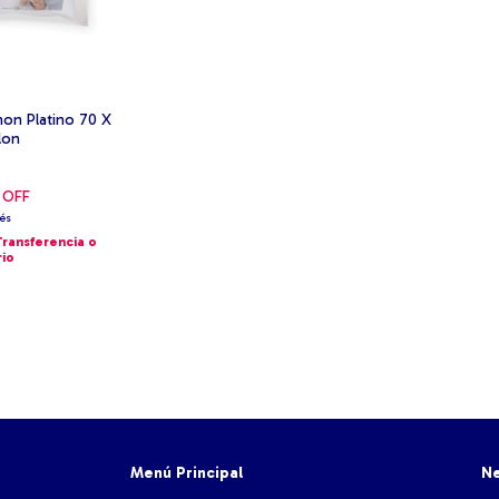
on Platino 70 X
lon
 OFF
rés
Transferencia o
rio
Menú Principal
Ne