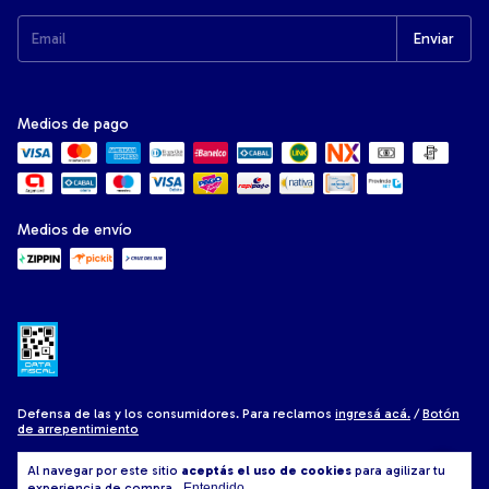
Medios de pago
Medios de envío
Defensa de las y los consumidores. Para reclamos
ingresá acá.
/
Botón
de arrepentimiento
Al navegar por este sitio
aceptás el uso de cookies
para agilizar tu
experiencia de compra.
Entendido