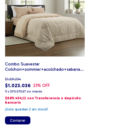
Combo Suavestar
Colchon+sommier+acolchado+sabana+2
Almohadas
$1.331.234
$1.023.036
23
% OFF
9
x
$113.670,67
sin interés
$685.434,12
con
Transferencia o depósito
bancario
¡Solo quedan
2
en stock!
Comprar