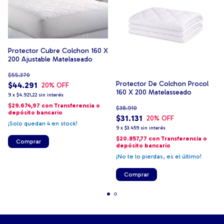
Protector Cubre Colchon 160 X
200 Ajustable Matelaseado
$55.370
Protector De Colchon Procol
$44.291
20
% OFF
160 X 200 Matelasseado
9
x
$4.921,22
sin interés
$29.674,97
con
Transferencia o
$38.910
depósito bancario
$31.131
20
% OFF
¡Solo quedan
4
en stock!
9
x
$3.459
sin interés
$20.857,77
con
Transferencia o
Comprar
depósito bancario
¡No te lo pierdas, es el último!