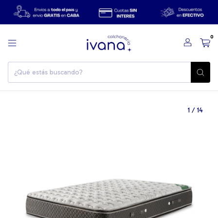
0
1
/
14