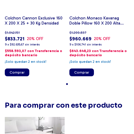
Colchon Cannon Exclusive 160
Colchon Monaco Kavanag
X 200 X 25 + 30 Kg Densidad
Doble Pillow 160 X 200 Alta
Densidad
$1.042.151
$1.200.837
$833.721
$960.669
20
% OFF
20
% OFF
9
x
$92.635,67
sin interés
9
x
$106.741
sin interés
$558.593,07
con
Transferencia o
$643.648,23
con
Transferencia o
depósito bancario
depósito bancario
¡Solo quedan
2
en stock!
¡Solo quedan
2
en stock!
Comprar
Comprar
Para comprar con este producto