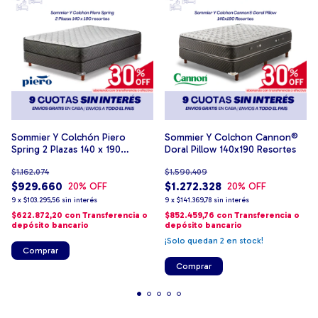
Sommier Y Colchón Piero
Sommier Y Colchon Cannon®
Spring 2 Plazas 140 x 190
Doral Pillow 140x190 Resortes
resortes
$1.162.074
$1.590.409
$929.660
$1.272.328
20
% OFF
20
% OFF
9
x
$103.295,56
sin interés
9
x
$141.369,78
sin interés
$622.872,20
con
Transferencia o
$852.459,76
con
Transferencia o
depósito bancario
depósito bancario
¡Solo quedan
2
en stock!
Comprar
Comprar