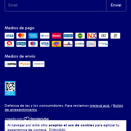
Medios de pago
Medios de envío
Defensa de las y los consumidores. Para reclamos
ingresá acá.
/
Botón
de arrepentimiento
Al navegar por este sitio
aceptás el uso de cookies
para agilizar tu
Copyright Colchoneria Ivana - 2026. Todos los derechos reservados.
experiencia de compra.
Entendido